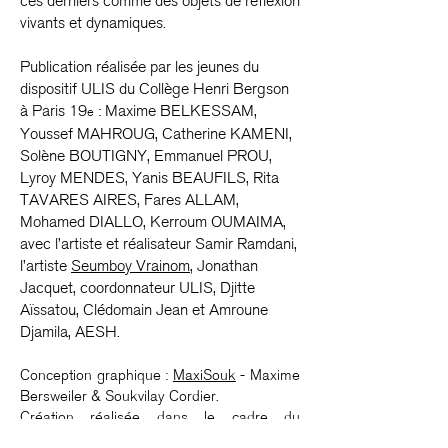
ces derniers comme des objets de réflexion
vivants et dynamiques.
Publication réalisée par les jeunes du
dispositif ULIS du Collège Henri Bergson
à Paris 19
: Maxime BELKESSAM,
e
Youssef MAHROUG, Catherine KAMENI,
Solène BOUTIGNY, Emmanuel PROU,
Lyroy MENDES, Yanis BEAUFILS, Rita
TAVARES AIRES, Fares ALLAM,
Mohamed DIALLO, Kerroum OUMAIMA,
avec l’artiste et réalisateur
Samir Ramdani
,
l’artiste
Seumboy Vrainom
, Jonathan
Jacquet, coordonnateur ULIS, Djitte
Aïssatou, Clédomain Jean et Amroune
Djamila, AESH.
Conception graphique :
MaxiSouk
- Maxime
Bersweiler & Soukvilay Cordier.
Création réalisée dans le cadre du
programme
«
Mon Journal du Monde
».