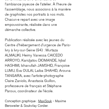
l’ambiance joyeuse de l’atelier. À l’heure de
l’assemblage, nous associons à la manière
de graphistes nos portraits à nos mots.
Chacun·e repart avec une image
empouvoirante, réalisée dans une
démarche collective.
Publication réalisée avec les jeunes du
Centre d’hébergement d’urgence de Paris-
Ivry à Ivry-sur-Seine (94) : Murtaza
ALMALIKI, Heimy Vanessa CAICEDO
ARROYO, Karidjatou DIOMANDE, Iqbal
HASHIMI, Ishanullah JAMSHID, Françoise
LUMU, Eva OULAI, Laiba SHAHID, Arouna
TANGARA, avec
l’artiste-photographe
Claire Zaniolo
, Anastasia Guillon,
professeure de français et Stéphane
Paroux, coordinateur de l’école.
Conception graphique :
MaxiSouk
- Maxime
Bersweiler & Soukvilay Cordier.