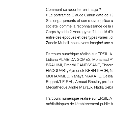
Comment se raconter en image ?
« Le portrait de Claude Cahun daté de 192
Ses engagements et son œuvre, grâce auxq
société, comme la reconnaissance de la n
Corps hybride ? Androgynie ? Liberté d’ê
entre des époques et des types variés : 
Zanele Muholi, nous avons imaginé une s
Parcours numérique réalisé sur ERSILIA 
Lidiana ALMEIDA GOMES, Mohamad AY
BRAHIMI, Preethi CANESSANE, Thaere
HACQUART, Aymerick KERN BACH, Nata
MOHAMMED, Yahaya NIAKATE, Celisa S
Regard/LE BAL, Arnaud Broutin, professeu
Médiathèque André Malraux, Nadia Sebah
Parcours numérique réalisé sur ERSILIA d
médiathèques de l’établissement public 