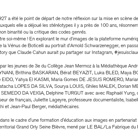
7 a été le point de départ de notre réflexion sur la mise en scène de 
uels elle a déjoué les stéréotypes il y a près de 100 ans, résonnent
on binarité ou la critique des codes genrés.
tre soi-même ! En explorant le mur d’images de la plateforme numériq
de la Vénus de Boticelli au portrait d’Arnold Schwarzenegger, en pas
tory que Claude Cahun aurait pu partager sur Instagram, #jesuisclau
par les jeunes de 3e du Collège Jean Mermoz à la Médiathèque Andr
NANI, Brithina BASKARAN, Bérat BEYAZIT, Luka BLED, Maya B
 EIDO, Yahya El KASMI, Maria Gomes DE JESUS ROMERO, Mariam 
cha LOPES DA SILVA, Sourya LOUIS, Ghiles MALEK, Dorian MEL
EMEDO DA VEIGA, Delphine TURGUT avec avec Raphaël Yung, con
r de français, Juliette Lageyre, professeure documentaliste, Isabell
i et Jean-Paul Berger, médiathécaires.
ans le cadre d'une formation d'éducation aux images en partenariat 
territorial Grand Orly Seine Bièvre, mené par LE BAL/La Fabrique du